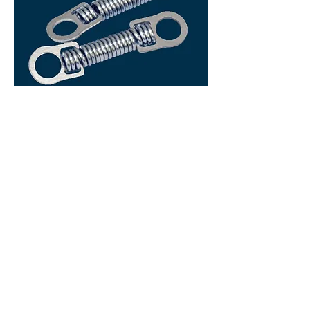
- Oтворен федер
- Затворен федер
AO Product Catalog
Титаниум