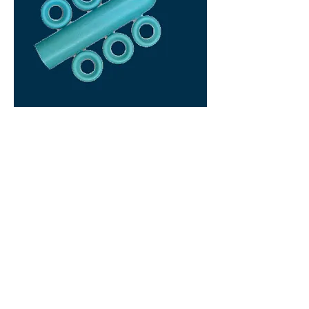
Гумички
за
сепарација
на заби
AO Product Catalog