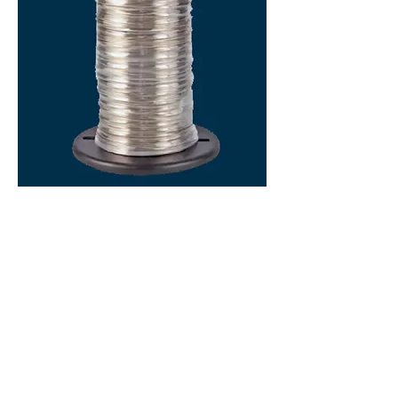
Лот
сребрен
AO Product Catalog